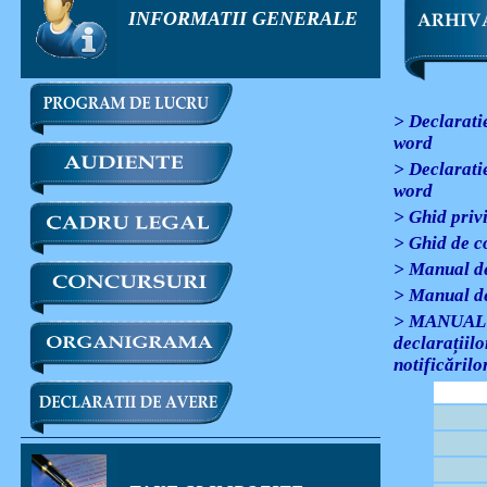
INFORMATII GENERALE
> Declarati
word
> Declarati
word
> Ghid privi
> Ghid de c
> Manual de
> Manual de
> MANUAL 
declarațiilo
notificărilo